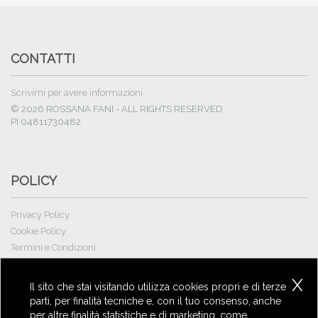
CONTATTI
Scrivimi per avere informazioni
© 2026 ROSSANA FANI - ALL RIGHTS RESERVED
PI 04811730482
POLICY
Privacy Policy
Cookie Policy
Termini e Condizioni
Proprietà Intellettuale
X
Il sito che stai visitando utilizza cookies propri e di terze
parti, per finalità tecniche e, con il tuo consenso, anche
per altre finalità statistiche e di marketing, come