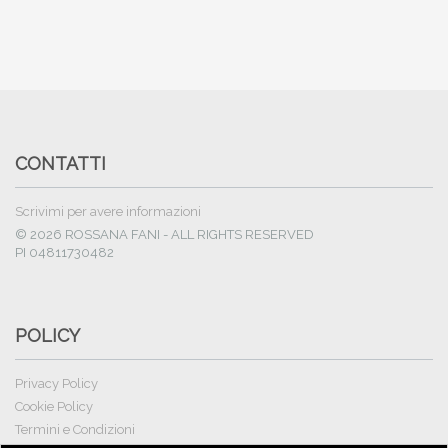
CONTATTI
Scrivimi per avere informazioni
© 2026 ROSSANA FANI - ALL RIGHTS RESERVED
PI 04811730482
POLICY
Privacy Policy
Cookie Policy
Termini e Condizioni