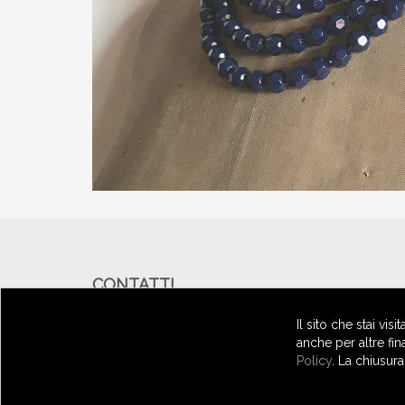
CONTATTI
Il sito che stai vis
Scrivimi per avere informazioni
anche per altre fin
© 2026 ROSSANA FANI - ALL RIGHTS RESERVED
Policy
. La chiusur
PI 04811730482