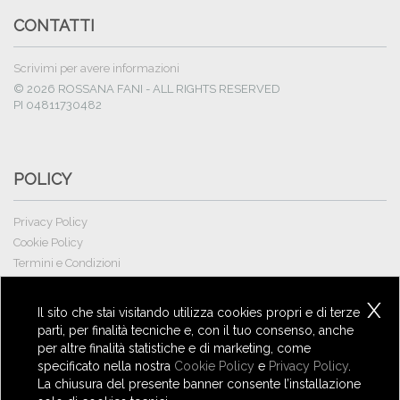
CONTATTI
Scrivimi per avere informazioni
© 2026 ROSSANA FANI - ALL RIGHTS RESERVED
PI 04811730482
POLICY
Privacy Policy
Cookie Policy
Termini e Condizioni
Proprietà Intellettuale
X
Il sito che stai visitando utilizza cookies propri e di terze
parti, per finalità tecniche e, con il tuo consenso, anche
per altre finalità statistiche e di marketing, come
NEWSLETTER
specificato nella nostra
Cookie Policy
e
Privacy Policy
.
La chiusura del presente banner consente l’installazione